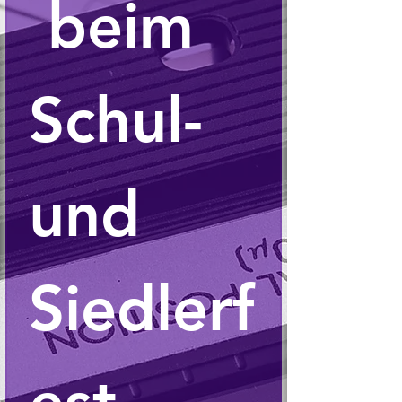
 beim 
Schul- 
und 
Siedlerf