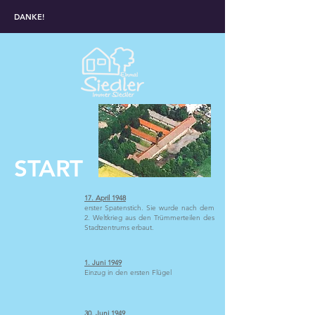
DANKE!
START
17. April 1948
erster Spatenstich. Sie wurde nach dem
2. Weltkrieg aus den Trümmerteilen des
Stadtzentrums erbaut.
1. Juni 1949
Einzug in den ersten Flügel
30. Juni 1949