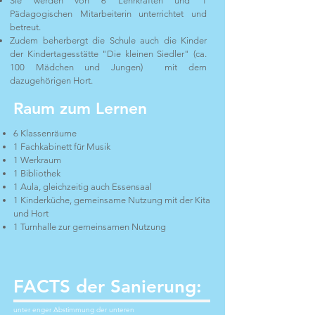
Sie werden von 6 Lehrkräften und 1
Pädagogischen Mitarbeiterin unterrichtet und
betreut.
Zudem beherbergt die Schule auch die Kinder
der Kindertagesstätte "Die kleinen Siedler" (ca.
100 Mädchen und Jungen) mit dem
dazugehörigen Hort.
Raum zum Lernen
6 Klassenräume
1 Fachkabinett für Musik
1 Werkraum
1 Bibliothek
1 Aula, gleichzeitig auch Essensaal
1 Kinderküche, gemeinsame Nutzung mit der Kita
und Hort
1 Turnhalle zur gemeinsamen Nutzung
FACTS der Sanierung:
unter enger Abstimmung der unteren