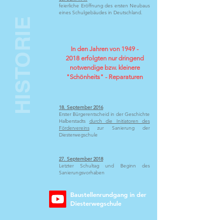
feierliche Eröffnung des ersten Neubaus
eines Schulgebäudes in Deutschland.
HISTORIE
In den Jahren von
1949 -
2018
erfolgten nur dringend
notwendige bzw. kleinere
"Schönheits" - Reparaturen
18. September 2016
Erster Bürgerentscheid in der Geschichte
Halberstadts
durch die Initiatoren des
Fördervereins
zur Sanierung der
Diesterwegschule
27. September 2018
Letzter Schultag und Beginn des
Sanierungsvorhaben
Baustellenrundgang in der
Diesterwegschule