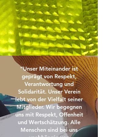
mit Vereinsmitteln, Spenden und Materialien
um.
Wir gewährleisten einen transparenten
Umgang mit Finanzen und Vereinsressourcen.
Wir treten nach außen loyal und im Sinne des
Vereins auf.
“Unser Miteinander ist
geprägt von Respekt,
Verantwortung und
Solidarität. Unser Verein
lebt von der Vielfalt seiner
Mitglieder. Wir begegnen
uns mit Respekt, Offenheit
und Wertschätzung. Alle
Menschen sind bei uns