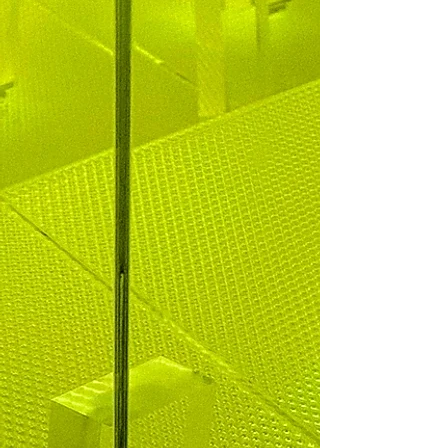
§ 1
Respekt und
Fairness
Wir begegnen einander wertschätzend,
tolerant und offen.
Unterschiedliche Meinungen akzeptieren wir
und diskutieren sachlich.
Konflikte klären wir konstruktiv und im
direkten Gespräch.
Wir lehnen jede Form von Diskriminierung,
Ausgrenzung und Benachteiligung ab.
Wir pflegen eine offene Kommunikation und
sprechen Probleme möglichst frühzeitig und
respektvoll an.