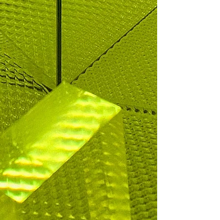
ein.
Bei Veranstaltungen vertreten wir den Verein
verantwortungsbewusst und vorbildlich.
§ 3
Transparenz
und Vertrauen
Wir respektieren demokratische
Entscheidungen des Vereins.
Wir achten auf eine klare Aufgabenverteilung
sowie verlässliche und nachvollziehbare
Entscheidungsprozesse.
Wir gehen sorgfältig und verantwortungsvoll