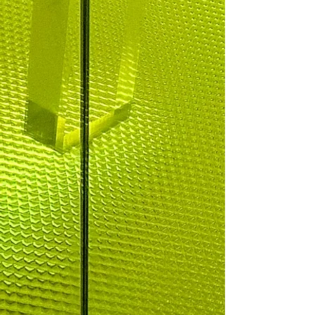
§ 2
Ver-
antwortung
Wir handeln im Interesse der Kinder, der
Schule, der Kita und der Gemeinschaft in der
Siedlung.
Wir unterstützen Projekte, die Bildung,
Zusammenhalt und Engagement fördern.
Wir setzen uns für das gemeinsame Wohl und
die Ziele des Vereins ein.
Wir beteiligen uns aktiv am Vereinsleben und
bringen uns im Rahmen unserer Möglichkeiten