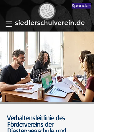
Spenden
siedlerschulverein.de
NEU
Verhaltensleitlinie des
Fördervereins der
Diesterwegschule und