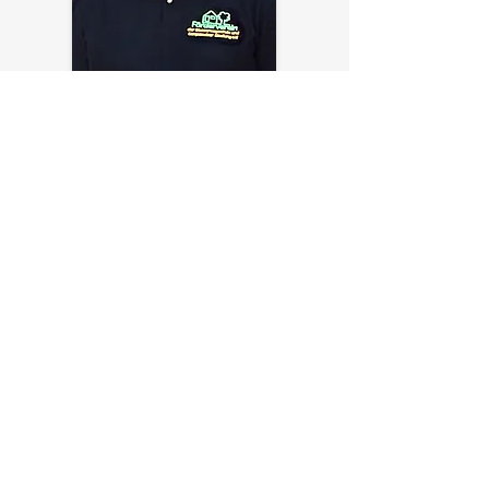
Christian Schneider
Vorsitzender des FöV
Kontaktieren Sie uns!
Förderverein
der Diesterwegschule und
der Sargstedter Siedlung e.V.
Wir freuen uns auf Ihre Fragen und
Anregungen zu unserer Arbeit!