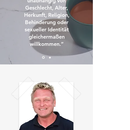
unabhängig von
Geschlecht, Alter,
Herkunft, Religion,
Behinderung oder
sexueller Identität
gleichermaßen
willkommen.”